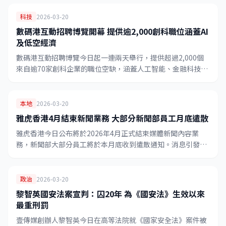
科技
2026-03-20
數碼港互動招聘博覽開幕 提供逾2,000創科職位涵蓋AI
及低空經濟
數碼港互動招聘博覽今日起一連兩天舉行，提供超過2,000個
來自逾70家創科企業的職位空缺，涵蓋人工智能、金融科技、
大數據及低空經濟等21個創科行業，是今年規模最大的創科招
聘活動。
本地
2026-03-20
雅虎香港4月結束新聞業務 大部分新聞部員工月底遣散
雅虎香港今日公布將於2026年4月正式結束媒體新聞內容業
務，新聞部大部分員工將於本月底收到遣散通知。消息引發本
地媒體業界廣泛關注。
政治
2026-03-20
黎智英國安法案宣判：囚20年 為《國安法》生效以來
最重刑罰
壹傳媒創辦人黎智英今日在高等法院就《國家安全法》案件被