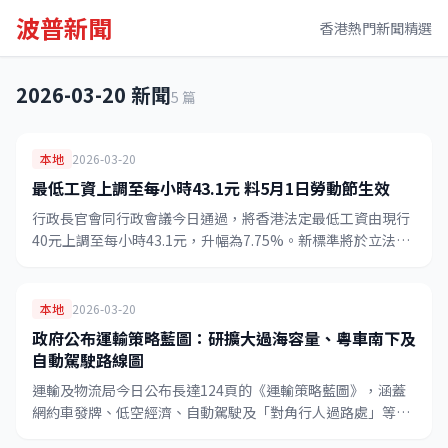
波普新聞
香港熱門新聞精選
2026-03-20 新聞
5 篇
本地
2026-03-20
最低工資上調至每小時43.1元 料5月1日勞動節生效
行政長官會同行政會議今日通過，將香港法定最低工資由現行
40元上調至每小時43.1元，升幅為7.75%。新標準將於立法會
審議後，計劃於5月1日勞動節正式生效。
本地
2026-03-20
政府公布運輸策略藍圖：研擴大過海容量、粵車南下及
自動駕駛路線圖
運輸及物流局今日公布長達124頁的《運輸策略藍圖》，涵蓋
網約車發牌、低空經濟、自動駕駛及「對角行人過路處」等多
項創新交通政策，勾勒未來10至20年香港交通發展願景。