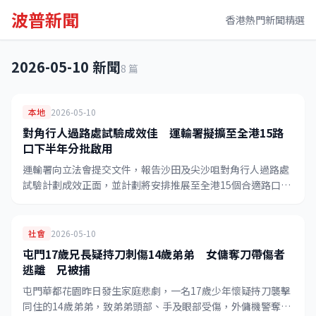
波普新聞
香港熱門新聞精選
2026-05-10 新聞
8 篇
本地
2026-05-10
對角行人過路處試驗成效佳 運輸署擬擴至全港15路
口下半年分批啟用
運輸署向立法會提交文件，報告沙田及尖沙咀對角行人過路處
試驗計劃成效正面，並計劃將安排推展至全港15個合適路口，
預計今年下半年起分批啟用，惠及各區行人。
社會
2026-05-10
屯門17歲兄長疑持刀刺傷14歲弟弟 女傭奪刀帶傷者
逃離 兄被捕
屯門華都花園昨日發生家庭悲劇，一名17歲少年懷疑持刀襲擊
同住的14歲弟弟，致弟弟頭部、手及眼部受傷，外傭機警奪刀