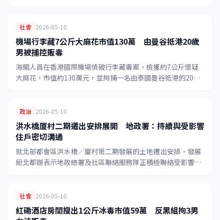
並帶傷者離開，兄長其後被警方拘捕。
社會
2026-05-10
機場行李藏7公斤大麻花市值130萬 由曼谷抵港20歲
男被捕控販毒
海關人員在香港國際機場偵破行李藏毒案，檢獲約7公斤懷疑
大麻花，市值約130萬元，並拘捕一名由泰國曼谷抵港的20歲
男子，案件下周一在西九龍裁判法院提堂。
政治
2026-05-10
洪水橋厦村二期遷出安排展開 地政署：持續與受影響
住戶密切溝通
就北部都會區洪水橋╱厦村第二期發展的土地遷出安排，發展
局北都辦表示地政總署及社區聯絡服務隊正積極聯絡受影響住
戶，提供適切協助，確保遷出過程順利進行。
社會
2026-05-10
紅磡酒店房間搜出1公斤冰毒市值59萬 反黑組拘3男