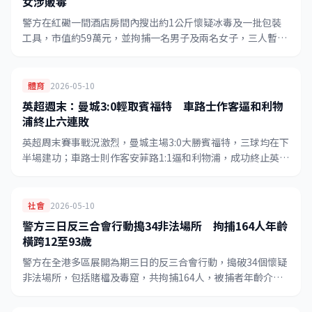
女涉販毒
警方在紅磡一間酒店房間內搜出約1公斤懷疑冰毒及一批包裝
工具，市值約59萬元，並拘捕一名男子及兩名女子，三人暫控
販運危險藥物罪，案件下周一提堂。
體育
2026-05-10
英超週末：曼城3:0輕取賓福特 車路士作客逼和利物
浦終止六連敗
英超周末賽事戰況激烈，曼城主場3:0大勝賓福特，三球均在下
半場建功；車路士則作客安菲路1:1逼和利物浦，成功終止英超
六場連敗，賽季末段保級大戰緊張依舊。
社會
2026-05-10
警方三日反三合會行動搗34非法場所 拘捕164人年齡
橫跨12至93歲
警方在全港多區展開為期三日的反三合會行動，搗破34個懷疑
非法場所，包括賭檔及毒窟，共拘捕164人，被捕者年齡介乎
12至93歲，涉及多項嚴重罪行。