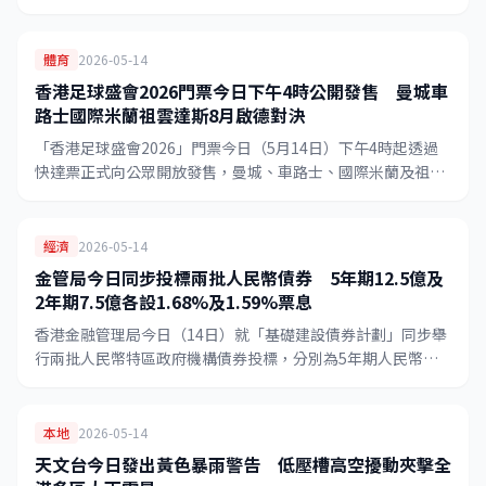
發表報告，指中資股估值存在修復空間，戰術上看好港股後
市。
體育
2026-05-14
香港足球盛會2026門票今日下午4時公開發售 曼城車
路士國際米蘭祖雲達斯8月啟德對決
「香港足球盛會2026」門票今日（5月14日）下午4時起透過
快達票正式向公眾開放發售，曼城、車路士、國際米蘭及祖雲
達斯四支歐洲頂級球隊將於7月31日至8月5日在啟德主場館上
演精彩對決。
經濟
2026-05-14
金管局今日同步投標兩批人民幣債券 5年期12.5億及
2年期7.5億各設1.68%及1.59%票息
香港金融管理局今日（14日）就「基礎建設債券計劃」同步舉
行兩批人民幣特區政府機構債券投標，分別為5年期人民幣
12.5億元（票息1.68%）及重開2年期人民幣7.5億元（票息
1.59%），合計投標總額達20億元人民幣。
本地
2026-05-14
天文台今日發出黃色暴雨警告 低壓槽高空擾動夾擊全