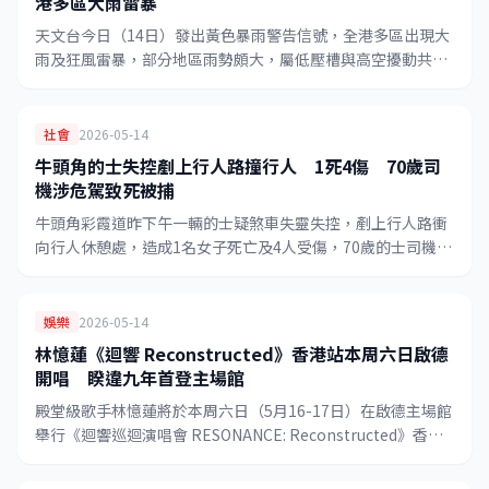
港多區大雨雷暴
天文台今日（14日）發出黃色暴雨警告信號，全港多區出現大
雨及狂風雷暴，部分地區雨勢頗大，屬低壓槽與高空擾動共同
影響所致，預計惡劣天氣延伸至明日（15日），市民外出須做
好防雨準備。
社會
2026-05-14
牛頭角的士失控剷上行人路撞行人 1死4傷 70歲司
機涉危駕致死被捕
牛頭角彩霞道昨下午一輛的士疑煞車失靈失控，剷上行人路衝
向行人休憩處，造成1名女子死亡及4人受傷，70歲的士司機涉
嫌危險駕駛導致他人死亡被捕，警方正深入調查意外成因。
娛樂
2026-05-14
林憶蓮《迴響 Reconstructed》香港站本周六日啟德
開唱 睽違九年首登主場館
殿堂級歌手林憶蓮將於本周六日（5月16-17日）在啟德主場館
舉行《迴響巡迴演唱會 RESONANCE: Reconstructed》香港
站，是她睽違九年再度在港開唱，亦是她首次踏上啟德主場館
的舞台。