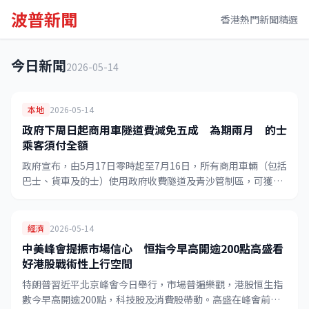
波普新聞
香港熱門新聞精選
今日新聞
2026-05-14
本地
2026-05-14
政府下周日起商用車隧道費減免五成 為期兩月 的士
乘客須付全額
政府宣布，由5月17日零時起至7月16日，所有商用車輛（包括
巴士、貨車及的士）使用政府收費隧道及青沙管制區，可獲五
成隧道費減免，為期兩個月，惟的士乘客根據法例仍須向司機
支付全額隧道費。
經濟
2026-05-14
中美峰會提振市場信心 恒指今早高開逾200點高盛看
好港股戰術性上行空間
特朗普習近平北京峰會今日舉行，市場普遍樂觀，港股恒生指
數今早高開逾200點，科技股及消費股帶動。高盛在峰會前夕