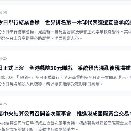
4-25
今日舉行結業會操 世界排名第一木球代表獲選宣誓承諾
院今日舉行結業會操，見證新一批見習督察及學警正式畢業投身警隊。其
獲選在台上分享從警心路歷程，場面振奮人心。
4-25
日正式上演 全港戲院30元睇戲 系統預售混亂後現場補
化節2026「院線日」今日正式舉行，全港商業戲院全日劃一票價30港元
院今日現場加設人員疏導，務求讓影迷享受電影節日氣氛。
4-25
屬中央結算公司召開首次董事會 推進港成國際黃金交易
中央結算公司昨日舉行成立後首次董事會議，標誌著香港建設國際黃金交
港黃金市場的透明度、流動性及國際競爭力。