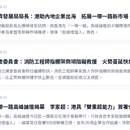
4-25
濟發展局局長：港助內地企業出海 拓展一帶一路新市場
發展局局長丘應樺接受訪問，就香港在「一帶一路」高峰論壇前夕闡釋港
中東及東盟等新興市場機遇，發揮「超級增值人」角色。
4-25
查委員會：消防工程師指棚架倒塌阻礙救援 火勢蔓延快
獨立調查委員會昨日繼續聆訊，消防工程師專家證人作供指棚架倒塌是救
延，比正常無棚架樓宇快上數倍，促請當局從速立法規管。
4-25
帶一路高峰論壇揭幕 李家超：港具「雙重超能力」簽署
帶一路」高峰論壇今日起一連兩日在灣仔會展舉行，行政長官李家超致開
級增值人」，論壇首日簽署9份諒解備忘錄，宣布36項企業合作協議，涉款