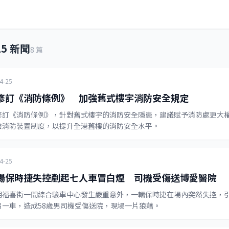
25 新聞
8 篇
4-25
修訂《消防條例》 加強舊式樓宇消防安全規定
修訂《消防條例》，針對舊式樓宇的消防安全隱患，建議賦予消防處更大
驗消防裝置制度，以提升全港舊樓的消防安全水平。
4-25
場保時捷失控剷起七人車冒白煙 司機受傷送博愛醫院
朗福喜街一間綜合驗車中心發生嚴重意外，一輛保時捷在場內突然失控，
另一車，造成58歲男司機受傷送院，現場一片狼藉。