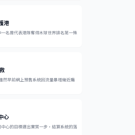
護港
中一名曾代表港隊奪得木球世界排名第一殊
救
，雖然早前網上預售系統因流量暴增幾近癱
中心
易中心的目標邁出實質一步，結算系統的落