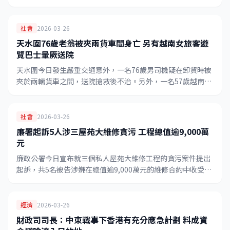
受影響旅客可申請免費改期或全額退款。
社會
2026-03-26
天水圍76歲老翁被夾兩貨車間身亡 另有越南女旅客遊
覽巴士暈厥送院
天水圍今日發生嚴重交通意外，一名76歲男司機疑在卸貨時被
夾於兩輛貨車之間，送院搶救後不治。另外，一名57歲越南女
子在乘坐開篷觀光巴士遊港時突然暈厥，情況危殆。
社會
2026-03-26
廉署起訴5人涉三屋苑大維修貪污 工程總值逾9,000萬
元
廉政公署今日宣布就三個私人屋苑大維修工程的貪污案件提出
起訴，共5名被告涉嫌在總值逾9,000萬元的維修合約中收受利
益，案件已移交法庭處理。
經濟
2026-03-26
財政司司長：中東戰事下香港有充分應急計劃 料成資