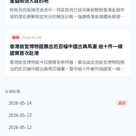
金避險流入目的地
財政司司長陳茂波表示，特區政府已就中東局勢對香港金融市
場的潛在衝擊制定充分的應急計劃，強調香港金融體系穩健，
並預料在地緣政治動盪下，香港將吸引更多全球資金流入作避
險。
娛樂
2026-03-26
香港故宮博物館展出近百幅中國古典馬畫 逾十件一級
國寶首次赴港
香港故宮博物館今日開幕全新特展，展出由北京故宮博物院借
出的近百幅中國古典馬匹繪畫，當中逾十件被列為國家一級文
物，部分作品可追溯至元朝，為難得一見的珍貴展覽。
往期新聞
2026-05-14
最新
2026-05-13
2026-05-12