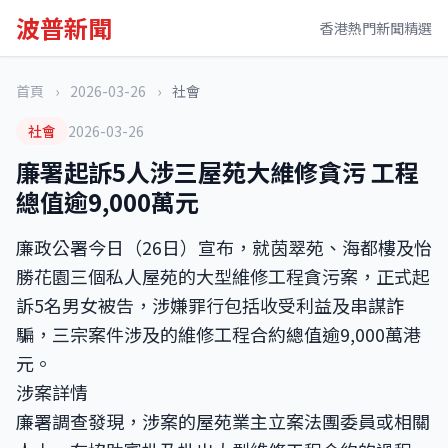
波普新聞
香港熱門新聞精選
首頁
›
2026-03-26
›
社會
社會
2026-03-26
廉署起訴5人涉三屋苑大維修貪污 工程
總值逾9,000萬元
廉政公署今日（26日）宣布，就茵翠苑、海都樓及怡
勝花園三個私人屋苑的大型維修工程貪污案，正式起
訴5名男女被告，涉嫌罪行包括收受利益及串謀詐
騙，三宗案件涉及的維修工程合約總值逾9,000萬港
元。
涉案詳情
廉署調查發現，涉案的屋苑業主立案法團委員或相關