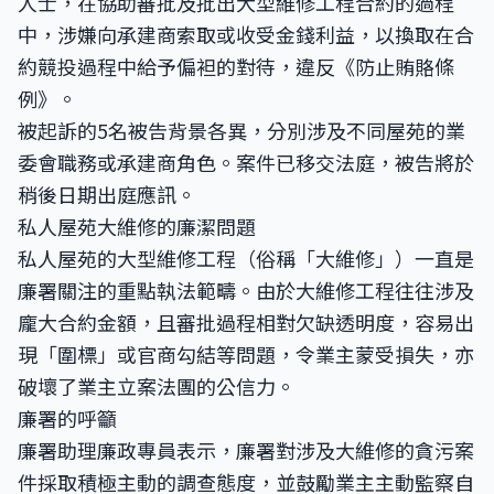
人士，在協助審批及批出大型維修工程合約的過程
中，涉嫌向承建商索取或收受金錢利益，以換取在合
約競投過程中給予偏袒的對待，違反《防止賄賂條
例》。
被起訴的5名被告背景各異，分別涉及不同屋苑的業
委會職務或承建商角色。案件已移交法庭，被告將於
稍後日期出庭應訊。
私人屋苑大維修的廉潔問題
私人屋苑的大型維修工程（俗稱「大維修」）一直是
廉署關注的重點執法範疇。由於大維修工程往往涉及
龐大合約金額，且審批過程相對欠缺透明度，容易出
現「圍標」或官商勾結等問題，令業主蒙受損失，亦
破壞了業主立案法團的公信力。
廉署的呼籲
廉署助理廉政專員表示，廉署對涉及大維修的貪污案
件採取積極主動的調查態度，並鼓勵業主主動監察自