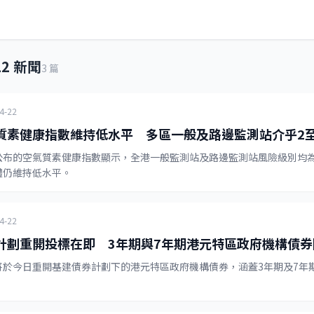
22 新聞
3 篇
4-22
質素健康指數維持低水平 多區一般及路邊監測站介乎2至
公布的空氣質素健康指數顯示，全港一般監測站及路邊監測站風險級別均為
體仍維持低水平。
4-22
計劃重開投標在即 3年期與7年期港元特區政府機構債券
將於今日重開基建債券計劃下的港元特區政府機構債券，涵蓋3年期及7年