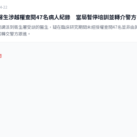
4-22
醫生涉越權查閱47名病人紀錄 當局暫停培訓並轉介警方
局調派到衞生署受訓的醫生，疑在臨床研究期間未經授權查閱47名並非由
案轉交警方跟進。
聞