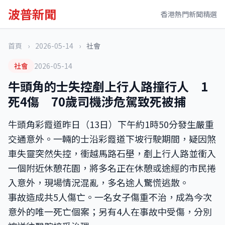
波普新聞
香港熱門新聞精選
首頁
›
2026-05-14
›
社會
社會
2026-05-14
牛頭角的士失控剷上行人路撞行人 1
死4傷 70歲司機涉危駕致死被捕
牛頭角彩霞道昨日（13日）下午約1時50分發生嚴重
交通意外。一輛的士沿彩霞道下坡行駛期間，疑因煞
車失靈突然失控，衝越馬路石壆，剷上行人路並衝入
一個附近休憩花園，將多名正在休憩或途經的市民捲
入意外，現場情況混亂，多名途人驚慌逃散。
事故造成共5人傷亡。一名女子傷重不治，成為今次
意外的唯一死亡個案；另有4人在事故中受傷，分別