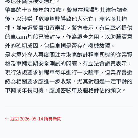
被送往醫院接受治理。
肇事的士司機年約70歲，警員在現場對其進行調查
後，以涉嫌「危險駕駛導致他人死亡」罪名將其拘
捕，並帶返警署扣留審訊。警方表示，有目擊者提供
的車cam片段已被封存，作為調查之用，以助釐清意
外的確切成因，包括車輛是否存在機械故障。
是次意外令人再度關注本港高齡計程車司機的從業資
格及車輛定期安全測試的問題。有立法會議員表示，
現行法規要求計程車每年進行一次驗車，但業界普遍
認為相關要求應進一步收緊，尤其對超過一定車齡的
車輛或年長司機，應加密驗車及體格評估的頻次。
← 返回 2026-05-14 所有新聞