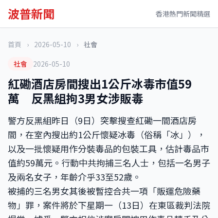
波普新聞
香港熱門新聞精選
首頁
›
2026-05-10
›
社會
社會
2026-05-10
紅磡酒店房間搜出1公斤冰毒市值59
萬 反黑組拘3男女涉販毒
警方反黑組昨日（9日）突擊搜查紅磡一間酒店房
間，在室內搜出約1公斤懷疑冰毒（俗稱「冰」），
以及一批懷疑用作分裝毒品的包裝工具，估計毒品市
值約59萬元。行動中共拘捕三名人士，包括一名男子
及兩名女子，年齡介乎33至52歲。
被捕的三名男女其後被暫控合共一項「販運危險藥
物」罪，案件將於下星期一（13日）在東區裁判法院