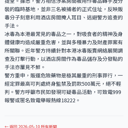
提堂。據悉，警方相信涉案房間被用作毒品轉手及分
裝的臨時基地，並非三名被捕者的正式住址，反映販
毒分子刻意利用酒店房間掩人耳目、逃避警方追查的
手法。
冰毒為本港最常見的毒品之一，對吸食者的精神及身
體健康均造成嚴重危害，並與多種暴力及財產罪案有
所關聯。近年警方持續針對本港冰毒販賣網絡展開調
查及打擊行動，以酒店房間作為毒品儲存及分發點的
手法亦屢見不鮮。
警方重申，販運危險藥物是極其嚴重的刑事罪行，一
經定罪最高可判處終身監禁及罰款500萬元，絕不輕
判。警方呼籲市民如發現可疑毒品活動，可致電999
報警或匿名致電舉報熱線18222。
← 返回 2026-05-10 所有新聞