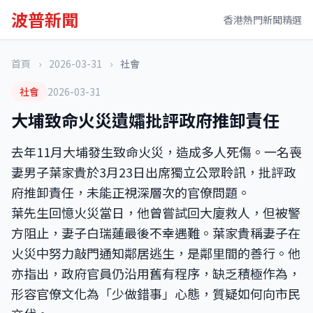
波普新聞
香港熱門新聞精選
首頁
›
2026-03-31
›
社會
社會
2026-03-31
大埔致命火災遺孀批評政府推卸責任
去年11月大埔發生致命火災，造成多人死傷。一名喪
妻男子葉家貴於3月23日出席獨立公眾聆訊，批評政
府推卸責任，未能正視深層次的官僚問題。
葉先生回憶火災當日，他曾嘗試回大廈救人，但被警
方阻止，妻子白瑞蓮最後不幸遇難。葉家貴稱妻子在
火災中努力敲門通知鄰居逃生，是鄰里間的善行。他
亦指出，政府官員仍沿用舊有程序，缺乏積極作為，
形容官僚文化為「少做錯事」心態，質疑如何向市民