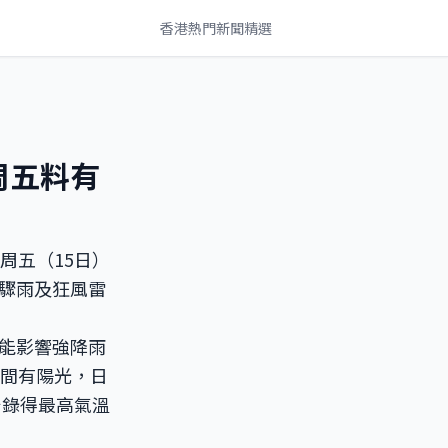
香港熱門新聞精選
周五料有
周五（15日）
驟雨及狂風雷
能影響強降雨
時間有陽光，日
台錄得最高氣溫