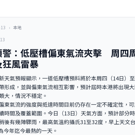
-13
›
本地
-13
預警：低壓槽偏東氣流夾擊 周四
及狂風雷暴
新天氣預報顯示，一道低壓槽預料將於本周四（14日）至
帶形成，並與偏東氣流相互影響，預計屆時本港將出現大
頗大，情況不穩定。
偏東氣流的強度與抵達時間目前仍存在一定不確定性，可
續時間及覆蓋範圍。今日（13日）天氣方面，預計部分
稍後有幾陣驟雨，最高氣溫約攝氏31至32度，早上天文
，為今年迄今最熱的一天。