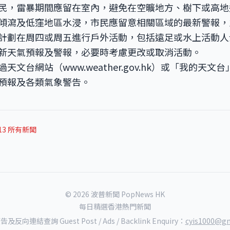
民，雷暴期間應留在室內，避免在空曠地方、樹下或高地
傾瀉及低窪地區水浸，市民應留意相關區域的最新警報，
計劃在周四或周五進行戶外活動，包括遠足或水上活動人
新天氣預報及警報，必要時考慮更改或取消活動。
過天文台網站（
www.weather.gov.hk）或「我的天
預報及各類氣象警告。
-13 所有新聞
© 2026 波普新聞 PopNews HK
每日精選香港熱門新聞
反向連結查詢 Guest Post / Ads / Backlink Enquiry：
cyis1000@gm