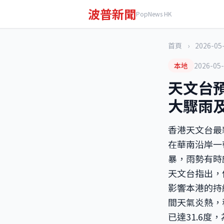
波普新聞
PopNews HK
首頁
›
2026-05
本地
2026-05
天文台
大驟雨
香港天文台最
在華南沿岸一
暴，雨勢有時
天文台指出，
影響本港的持
間天氣炎熱，
已達31.6度