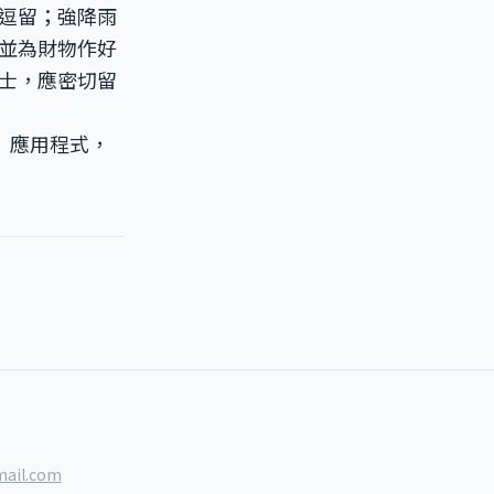
逗留；強降雨
並為財物作好
士，應密切留
文台」應用程式，
ail.com