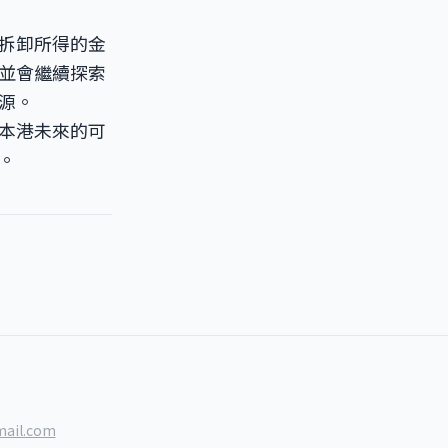
拆卸所得的金
並會繼續探索
源。
本港未來的可
。
ail.com