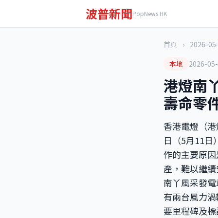
波普新聞
PopNews HK
首頁
›
2026-05
本地
2026-05
港燈南
壽命零
香港電燈（港
日（5月11
作的主要原因
產，難以繼續
南丫風采發電
有兩台風力渦
要里程碑及標