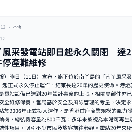
-12
›
本地
-12
丫風采發電站即日起永久關閉 達2
件停產難維修
燈）昨日（11日）宣布，旗下位於南丫島的「南丫風采
日）起正式永久停止運作，結束長達20年的歷史使命。港
是電站設備已達到20年設計壽命的上限，相關零部件亦
安全維修保養，當局基於安全及風險管理的考量，決定永
站於2006年正式投入運作，是香港首座商業規模的風力
輪機，總裝機容量為800千瓦，多年來被視為本港可再生
誌性項目，吸引不少市民及旅客前往參觀。電站20年來