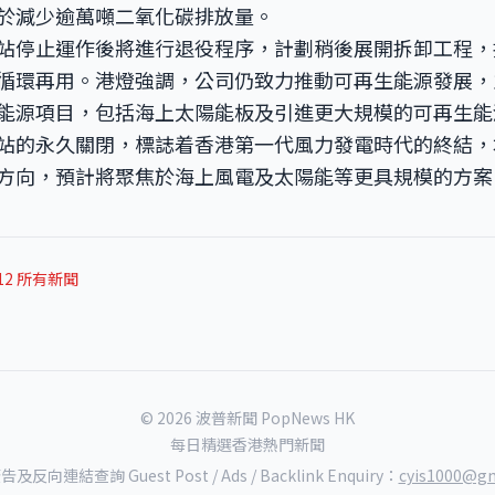
於減少逾萬噸二氧化碳排放量。
站停止運作後將進行退役程序，計劃稍後展開拆卸工程，
循環再用。港燈強調，公司仍致力推動可再生能源發展，
能源項目，包括海上太陽能板及引進更大規模的可再生能
站的永久關閉，標誌着香港第一代風力發電時代的終結，
方向，預計將聚焦於海上風電及太陽能等更具規模的方案
-12 所有新聞
© 2026 波普新聞 PopNews HK
每日精選香港熱門新聞
反向連結查詢 Guest Post / Ads / Backlink Enquiry：
cyis1000@gm