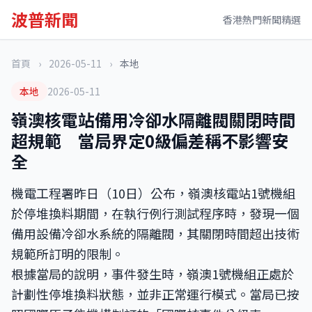
波普新聞
香港熱門新聞精選
首頁
›
2026-05-11
›
本地
本地
2026-05-11
嶺澳核電站備用冷卻水隔離閥關閉時間
超規範 當局界定0級偏差稱不影響安
全
機電工程署昨日（10日）公布，嶺澳核電站1號機組
於停堆換料期間，在執行例行測試程序時，發現一個
備用設備冷卻水系統的隔離閥，其關閉時間超出技術
規範所訂明的限制。
根據當局的說明，事件發生時，嶺澳1號機組正處於
計劃性停堆換料狀態，並非正常運行模式。當局已按