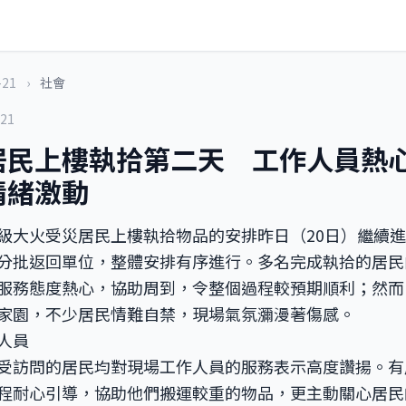
-21
›
社會
-21
居民上樓執拾第二天 工作人員
情緒激動
級大火受災居民上樓執拾物品的安排昨日（20日）繼續
分批返回單位，整體安排有序進行。多名完成執拾的居民
服務態度熱心，協助周到，令整個過程較預期順利；然而
家園，不少居民情難自禁，現場氣氛瀰漫著傷感。
人員
受訪問的居民均對現場工作人員的服務表示高度讚揚。有
程耐心引導，協助他們搬運較重的物品，更主動關心居民