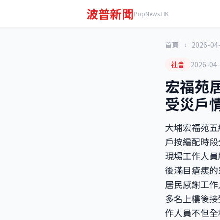
波普新聞
PopNews HK
首頁
›
2026-04
社會
2026-04
宏福苑
受災戶
大埔宏福苑五
戶按編配時段
現場工作人員
後滿目瘡痍的
居民感謝工作
多名上樓後接
作人員不但全