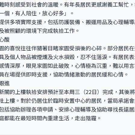
難時刻感受到社會的溫暖。有年長居民更感謝義工幫忙，
一個，有人陪住，放心好多」。
提供多項實際支援，包括防護裝備、搬運用品及心理輔導
及被照顧的環境下完成執拾工作。
心酸
園的喜悅往往伴隨著目睹家園受損後的心碎。部分居民在
具及個人物品被煙燻及火水損毀，忍不住落淚。有居民表
感情深厚，眼見家園如此破敗，心情極為沉重，難以用言
員在場提供即時支援，協助情緒激動的居民緩和心情。
跟進
新閣的上樓執拾安排預計至本周三（22日）完成，其後
批上樓。對於仍居住於臨時安置中心的居民，當局承諾會
包括協助辦理各項申請、安排心理輔導及協助尋找長遠居
庭都能在最短時間內重建生活，走出陰霾。