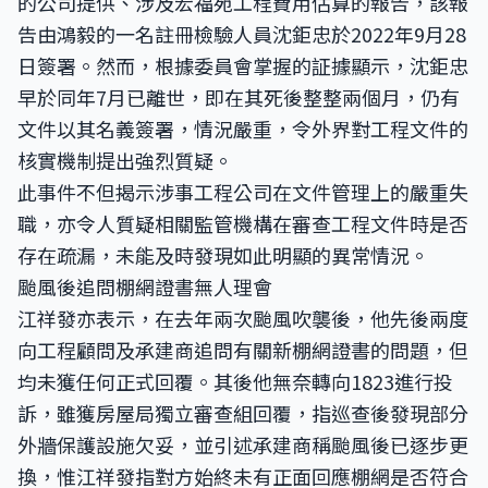
的公司提供、涉及宏福苑工程費用估算的報告，該報
告由鴻毅的一名註冊檢驗人員沈鉅忠於2022年9月28
日簽署。然而，根據委員會掌握的証據顯示，沈鉅忠
早於同年7月已離世，即在其死後整整兩個月，仍有
文件以其名義簽署，情況嚴重，令外界對工程文件的
核實機制提出強烈質疑。
此事件不但揭示涉事工程公司在文件管理上的嚴重失
職，亦令人質疑相關監管機構在審查工程文件時是否
存在疏漏，未能及時發現如此明顯的異常情況。
颱風後追問棚網證書無人理會
江祥發亦表示，在去年兩次颱風吹襲後，他先後兩度
向工程顧問及承建商追問有關新棚網證書的問題，但
均未獲任何正式回覆。其後他無奈轉向1823進行投
訴，雖獲房屋局獨立審查組回覆，指巡查後發現部分
外牆保護設施欠妥，並引述承建商稱颱風後已逐步更
換，惟江祥發指對方始終未有正面回應棚網是否符合