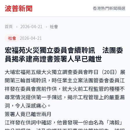
波普新聞
香港熱門新聞精選
首頁
›
2026-04-21
›
社會
社會
2026-04-21
宏福苑火災獨立委員會續聆訊 法團委
員揭承建商證書簽署人早已離世
大埔宏福苑五級大火獨立調查委員會昨日（20日）展
開第三輪首場聆訊，時任業主立案法團管委會委員江
祥發在委員會席前作供，就大火前工程監管的種種不
尋常情況提供第一手陳述，揭示工程管理上的嚴重漏
洞，令人深感痛心。
簽署人竟已離世兩月
江祥發在供詞中確認，他曾發現一份由名為「鴻毅」