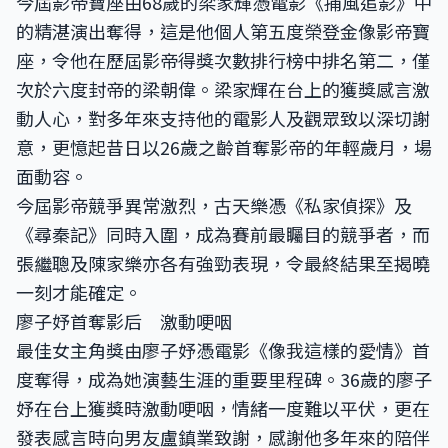
今屆影帝寶座由68歲的梁家輝憑電影《捕風追影》中
的精湛演出奪得，這是他個人第五度榮登金像影帝寶
座，令他在歷屆影帝得獎次數排行榜中排名第二，僅
次於六度封帝的梁朝偉。梁家輝在台上的獲獎感言激
動人心，對多年來支持他的電影人及觀眾致以深切謝
意，更憶起昔日以26歲之齡首奪影帝的年輕歲月，場
面動容。
今屆影帝競爭異常激烈，古天樂憑《私家偵探》及
《尋秦記》同時入圍，成為賽前最矚目的競爭者，而
張繼聰及陳家樂亦各有強勁表現，令最終結果至揭曉
一刻才能確定。
廖子妤首奪影后 激動哽咽
最佳女主角獎由廖子妤憑電影《像我這樣的愛情》首
度奪得，成為她演藝生涯的重要里程碑。36歲的廖子
妤在台上獲獎時激動哽咽，情緒一度難以平伏，更在
發表感言時向男友盧鎮業致謝，感謝他多年來的陪伴