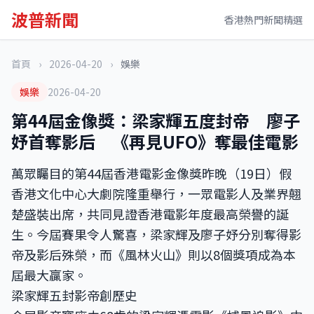
波普新聞
香港熱門新聞精選
首頁
›
2026-04-20
›
娛樂
娛樂
2026-04-20
第44屆金像獎：梁家輝五度封帝 廖子
妤首奪影后 《再見UFO》奪最佳電影
萬眾矚目的第44屆香港電影金像獎昨晚（19日）假
香港文化中心大劇院隆重舉行，一眾電影人及業界翹
楚盛裝出席，共同見證香港電影年度最高榮譽的誕
生。今屆賽果令人驚喜，梁家輝及廖子妤分別奪得影
帝及影后殊榮，而《風林火山》則以8個獎項成為本
屆最大贏家。
梁家輝五封影帝創歷史