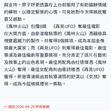
與支持。廖子妤更透露在上台前服用了有助鎮靜情緒
的藥物，以穩定緊張的心情，可見她對今次得獎既驚
喜又感動。
《風林火山》包攬8獎 《再見UFO》奪最佳電影
在大獎方面，由麥浚龍執導的《風林火山》憑藉極具
視覺震撼力的製作，共奪得8個獎項，成為本屆金像
獎最大贏家；而《再見UFO》則奪得最佳電影、最佳
導演及最佳編劇等重要獎項，充分肯定了該片在藝術
及敘事上的出色表現。最佳男配角由杜德偉憑《風林
火山》奪得，最佳女配角則由衛詩雅憑《再見UFO》
獲得。新晉導演獎由首執導演筒的舒淇以《女孩》奪
得，成為今屆頒獎禮另一焦點。
← 返回 2026-04-20 所有新聞