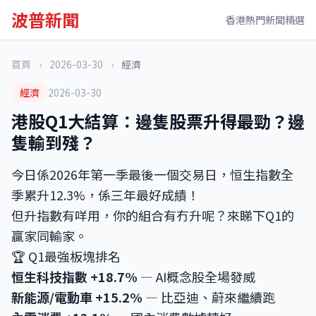
波普新聞
香港熱門新聞精選
首頁
›
2026-03-30
›
經濟
經濟
2026-03-30
港股Q1大結算：邊隻股票升得最勁？邊
隻輸到殘？
今日係2026年第一季最後一個交易日，恒生指數全
季累升12.3%，係三年最好成績！
但升指數有咩用，你的組合有冇升呢？來睇下Q1的
贏家同輸家。
🏆 Q1最強板塊排名
恒生科技指數 +18.7%
— AI概念股全場發威
新能源/電動車 +15.2%
— 比亞迪、蔚來繼續跑