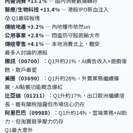
內需消費 +13.1%
— 國內消費數據轉好
醫療/生物科技 +11.4%
— 港股IPO新血注入
😰 Q1最弱板塊
傳統地產 +3.2%
— 內地樓市依然un
公用事業 +2.8%
— 悶蛋防守股跑輸大市
傳統零售 +4.1%
— 本地消費北上，難受
最多人討論的港股
騰訊（00700）
：Q1升約21%，AI廣告收入+遊戲復
甦，散戶最愛
美團（03690）
：Q1升約28%，外賣業務繼續擴
展，AI點餐功能概念爆紅
比亞迪（01211）
：Q1升約17%，出口歐洲繼續增
長，雖有關稅陰霾但市場信心仍在
阿里巴巴（09988）
：Q1升約14%，雲端業務+AI助
力，但淘寶競爭壓力仍存
Q1最大意外