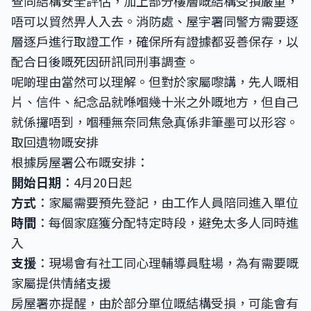
查同結構安全評估，加上部分樓層嘅結構受損嚴重，
唔可以貿然畀人入去。消防處、屋宇署同警方需要逐
層逐戶進行取證工作，確保所有證據都妥善保存，以
配合日後嘅死因研訊同刑事調查。
呢啲理由當然可以理解。但對於家屬嚟講，先人嘅相
片、信件、紀念品就喺嗰幾十米之外嘅地方，但自己
就係攞唔到，嗰種無奈同焦急真係非筆墨可以形容。
取回遺物嘅安排
根據房屋署公布嘅安排：
開始日期
：4月20日起
方式
：家屬需要預先登記，由工作人員陪同進入單位
時間
：每個家庭獲分配特定時段，避免太多人同時進
入
支援
：現場會有社工同心理輔導員駐場，為有需要嘅
家屬提供情緒支援
房屋署亦提醒，由於部分單位嘅結構受損，可能會有