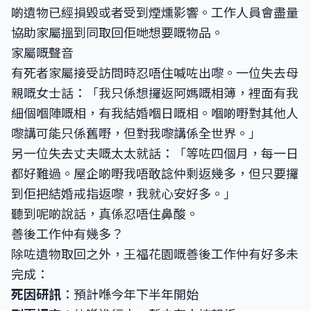
啲遺物已經損毀或者受到煙燻影響。工作人員會盡量
協助家屬搵到同取回佢哋想要嘅物品。
家屬嘅聲音
有死者家屬接受訪問時忍唔住喊咗出嚟。一位失去母
親嘅女士話：「我只係想攞返阿媽嘅相簿，裡面有我
細個嗰陣嘅相，有我結婚嗰日嘅相。嗰啲嘢對其他人
嚟講可能只係舊嘢，但對我嚟講係全世界。」
另一位失去丈夫嘅太太就話：「等咗四個月，每一日
都好難過。屋企啲嘢我唔敢諗仲剩返幾多，但只要攞
到佢把結婚戒指返嚟，我就心安好多。」
聽到呢啲說話，真係忍唔住鼻酸。
善後工作仲有幾多？
除咗遺物取回之外，王福花園嘅善後工作仲有好多未
完成：
死因研訊
：預計喺今年下半年開始