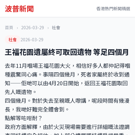
波普新聞
香港熱門新聞精選
首頁
›
2026-03-29
›
社會
社會
2026-03-29
王福花園遺屬終可取回遺物 等足四個月
去年11月嗰場王福花園大火，相信好多人都仲記得嗰
種震驚同心痛。事隔四個幾月，死者家屬終於收到通
知——佢哋可以由4月20日開始，返回王福花園取回
先人嘅遺物。
四個幾月。對於失去至親嘅人嚟講，呢段時間有幾漫
長，我哋好難完全體會到。
點解等咗咁耐？
政府方面解釋，由於火災現場需要進行詳細嘅法證調