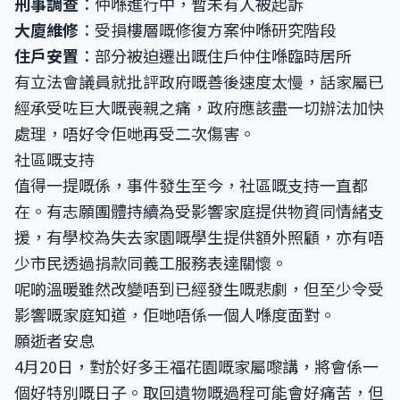
刑事調查
：仲喺進行中，暫未有人被起訴
大廈維修
：受損樓層嘅修復方案仲喺研究階段
住戶安置
：部分被迫遷出嘅住戶仲住喺臨時居所
有立法會議員就批評政府嘅善後速度太慢，話家屬已
經承受咗巨大嘅喪親之痛，政府應該盡一切辦法加快
處理，唔好令佢哋再受二次傷害。
社區嘅支持
值得一提嘅係，事件發生至今，社區嘅支持一直都
在。有志願團體持續為受影響家庭提供物資同情緒支
援，有學校為失去家園嘅學生提供額外照顧，亦有唔
少市民透過捐款同義工服務表達關懷。
呢啲溫暖雖然改變唔到已經發生嘅悲劇，但至少令受
影響嘅家庭知道，佢哋唔係一個人喺度面對。
願逝者安息
4月20日，對於好多王福花園嘅家屬嚟講，將會係一
個好特別嘅日子。取回遺物嘅過程可能會好痛苦，但