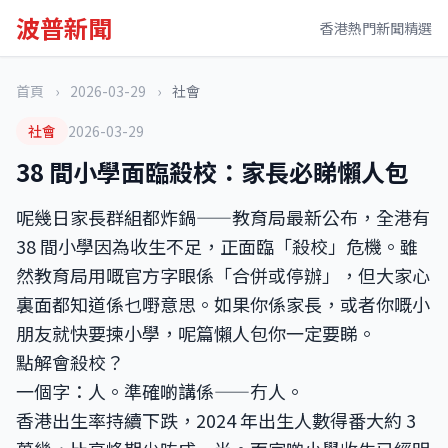
波普新聞
香港熱門新聞精選
首頁
›
2026-03-29
›
社會
社會
2026-03-29
38 間小學面臨殺校：家長必睇懶人包
呢幾日家長群組都炸鍋——教育局最新公布，全港有
38 間小學因為收生不足，正面臨「殺校」危機。雖
然教育局用嘅官方字眼係「合併或停辦」，但大家心
裏面都知道係乜嘢意思。如果你係家長，或者你嘅小
朋友就快要揀小學，呢篇懶人包你一定要睇。
點解會殺校？
一個字：人。準確啲講係——冇人。
香港出生率持續下跌，2024 年出生人數得番大約 3