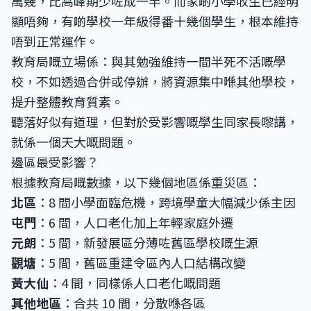
萬幾，比高峰期少咗成一半。而家啲小學收生已經明
顯唔夠，有啲學校一年級得番十幾個學生，根本維持
唔到正常運作。
教育局嘅立場係：與其勉強維持一間半死不活嘅學
校，不如透過合併或停辦，將資源集中喺其他學校，
提升整體教育質素。
聽落好似有道理，但對於受影響嘅學生同家長嚟講，
就係一個天大嘅問題。
邊區最受影響？
根據教育局嘅數據，以下幾個地區係重災區：
北區
：8 間小學面臨危機，跨境學童大幅減少係主因
屯門
：6 間，人口老化加上年輕家庭外遷
元朗
：5 間，新發展區分薄咗舊區學校嘅生源
觀塘
：5 間，舊區重建令區內人口結構改變
黃大仙
：4 間，同樣係人口老化嘅問題
其他地區
：合共 10 間，分散喺各區