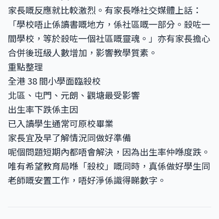
家長嘅反應就比較激烈。有家長喺社交媒體上話：
「學校唔止係讀書嘅地方，係社區嘅一部分。殺咗一
間學校，等於殺咗一個社區嘅靈魂。」亦有家長擔心
合併後班級人數增加，影響教學質素。
重點整理
全港 38 間小學面臨殺校
北區、屯門、元朗、觀塘最受影響
出生率下跌係主因
已入讀學生通常可原校畢業
家長宜及早了解情況同做好準備
呢個問題短期內都唔會解決，因為出生率仲喺度跌。
唯有希望教育局喺「殺校」嘅同時，真係做好學生同
老師嘅安置工作，唔好淨係識得睇數字。