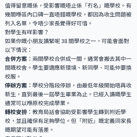
值得留意嘅係，受影響嘅唔止係「冇名」嘅學校。有
幾間喺區內口碑一直唔錯嘅學校，都因為收生問題被
列入名單，令唔少家長覺得好可惜。
對學生有咩影響？
如果你嘅小朋友讀緊呢 38 間學校之一，可能會面對
以下情況：
合併方案
：兩間學校合併成一間，通常會搬去其中一
間嘅校舍。學生要適應新環境、新同學、可能仲要換
校服。
停辦方案
：學校分階段停辦，由最低年級開始唔再收
新生，直到最後一屆學生畢業為止。已經入讀嘅學生
通常可以喺原校完成學業。
轉校安排
：教育局話會協助受影響學生轉到附近學
校，並且確保有足夠學位。但「附近」嘅定義同家長
嘅期望可能有落差。