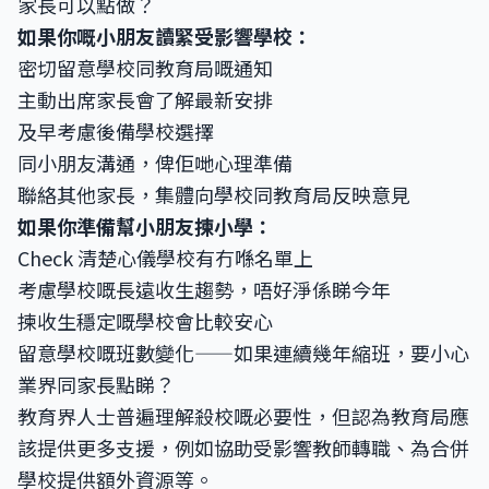
家長可以點做？
如果你嘅小朋友讀緊受影響學校：
密切留意學校同教育局嘅通知
主動出席家長會了解最新安排
及早考慮後備學校選擇
同小朋友溝通，俾佢哋心理準備
聯絡其他家長，集體向學校同教育局反映意見
如果你準備幫小朋友揀小學：
Check 清楚心儀學校有冇喺名單上
考慮學校嘅長遠收生趨勢，唔好淨係睇今年
揀收生穩定嘅學校會比較安心
留意學校嘅班數變化——如果連續幾年縮班，要小心
業界同家長點睇？
教育界人士普遍理解殺校嘅必要性，但認為教育局應
該提供更多支援，例如協助受影響教師轉職、為合併
學校提供額外資源等。