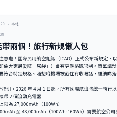
-29
›
本地
-29
能帶兩個！旅行新規懶人包
注意啦！國際民用航空組織（ICAO）正式公布新規定，
即係大家最愛嘅「尿袋」）會有更嚴格嘅限制。簡單講就
要符合特定規格。唔想喺機場被截住冇收嘅話，繼續睇落
 最新指引，2026 年 4 月 1 日起，所有國際航班將統一執
帶 2 個流動充電器
為 27,000mAh（100Wh）
000mAh 至 43,000mAh（100Wh-160Wh）需要航空