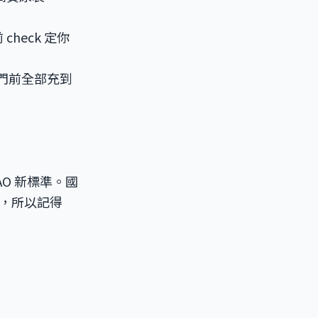
heck 定你
出門前全部充到
AO 新標準。國
，所以記得