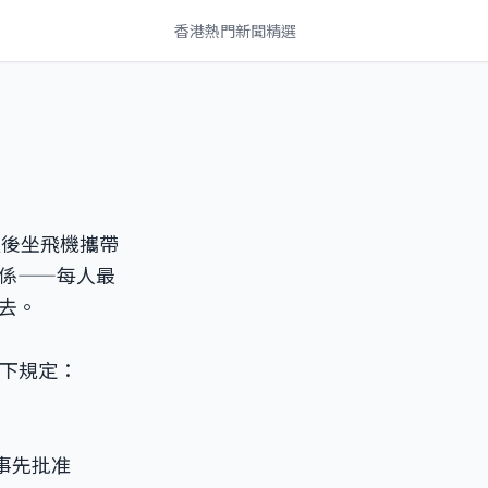
香港熱門新聞精選
以後坐飛機攜帶
係——每人最
去。
行以下規定：
公司事先批准