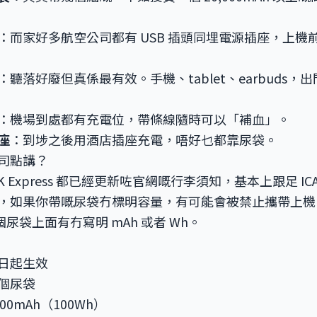
：而家好多航空公司都有 USB 插頭同埋電源插座，上機前 c
：聽落好廢但真係最有效。手機、tablet、earbuds，
：機場到處都有充電位，帶條線隨時可以「補血」。
座
：到埗之後用酒店插座充電，唔好乜都靠尿袋。
司點講？
K Express 都已經更新咗官網嘅行李須知，基本上跟足 IC
，如果你帶嘅尿袋冇標明容量，有可能會被禁止攜帶上機
你個尿袋上面有冇寫明 mAh 或者 Wh。
1 日起生效
 個尿袋
000mAh（100Wh）