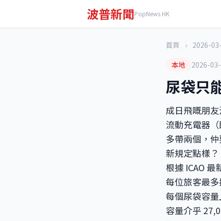
波普新聞
PopNews HK
首頁
›
2026-03
本地
2026-03
尿袋只
成日飛嘅朋友
流動充電器（
多帶兩個，仲
新規定點樣？
根據 ICAO
每位旅客最多攜
每個尿袋容量上限
容量介乎 27,