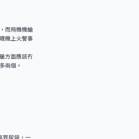
，而飛機機艙
嘅機上火警事
以容量方面應該冇
多兩個。
嘅高質尿袋，一