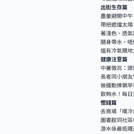
出街生存篇
盡量避開中午 1
帶把遮擋太陽
著淺色、透氣
隨身帶水，唔
搵有冷氣嘅地
健康注意篇
中暑徵兆：頭
長者同小朋友
做運動揀朝早
飲夠水！每日至少
慳錢篇
去商場「嘆冷
圖書館同社區
游水係最抵嘅