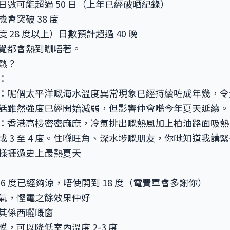
日數可能超過 50 日（上年已經破晒紀錄）
會突破 38 度
 28 度以上）日數預計超過 40 晚
覺都會熱到瞓唔著。
熱？
：
：呢個太平洋嘅海水溫度異常現象已經持續咗成年幾，令
話雖然強度已經開始減弱，但影響仲會喺今年夏天延續。
：香港高樓密密麻麻，冷氣排出嘅熱風加上柏油路面吸熱
成 3 至 4 度。住喺旺角、深水埗嘅朋友，你哋知道我講
樣捱過史上最熱夏天
-26 度已經夠涼，唔使開到 18 度（電費單會多謝你）
氣，慳電之餘效果仲好
其係西曬嘅窗
，可以降低室內溫度 2-3 度