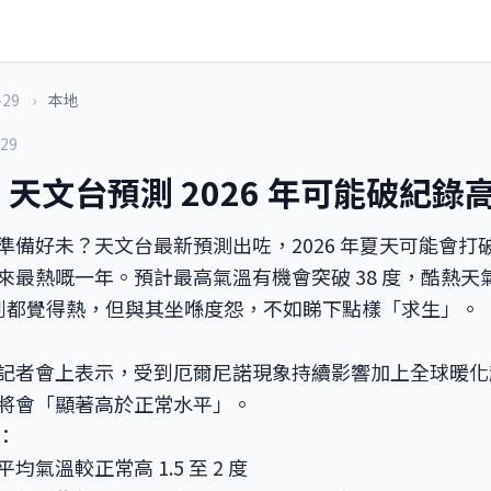
-29
›
本地
-29
天文台預測 2026 年可能破紀錄
準備好未？天文台最新預測出咗，2026 年夏天可能會打
來最熱嘅一年。預計最高氣溫有機會突破 38 度，酷熱天
。聽到都覺得熱，但與其坐喺度怨，不如睇下點樣「求生」。
記者會上表示，受到厄爾尼諾現象持續影響加上全球暖化趨
將會「顯著高於正常水平」。
：
月平均氣溫較正常高 1.5 至 2 度