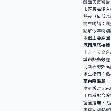
酷熱天氣警告
市區最高溫有機
熱夜（最低溫度
簡單啲講：瞓
點解今年特別
兩個主要原因
厄爾尼諾持續
上升。天文台
城市熱島效應
比新界鄉郊高
求生指南：點
室內降溫篇
冷氣設定 25
用風扇配合冷
窗簾拉埋，尤
考慮貼隔熱窗膜