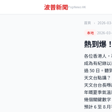
波普新聞
PopNews HK
首頁
›
2026-03
本地
2026-03
熱到爆！
各位香港人，
成為有紀錄以
過 50 日
天文台點講？
天文台台長喺
年嘅夏季氣溫
幾個關鍵數字
預計 6 至 8 