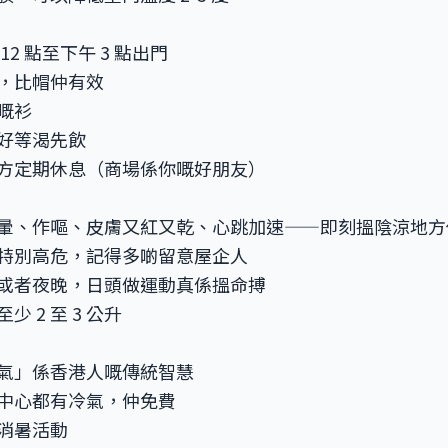
2 點至下午 3 點出門
，比帽仲有效
嘅衫
好等渴先飲
方定期休息（商場係你嘅好朋友）
暈、作嘔、皮膚又紅又乾、心跳加速——即刻搵陰涼地方
特別高危，記得多啲留意屋企人
或者夜晚，日頭做運動真係搵命搏
 2 至 3 公升
氣」係香港人嘅傳統智慧
中心都有冷氣，仲免費
消暑活動