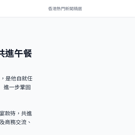
香港熱門新聞精選
共進午餐
問，是他自就任
日）進一步鞏固
宴款待，共進
及商務交流、