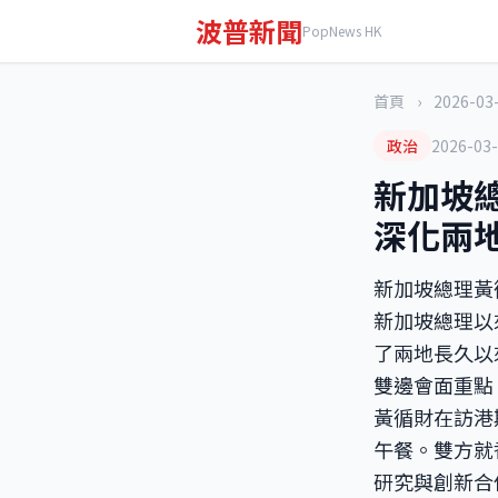
波普新聞
PopNews HK
首頁
›
2026-03
政治
2026-03
新加坡
深化兩
新加坡總理黃
新加坡總理以
了兩地長久以
雙邊會面重點
黃循財在訪港
午餐。雙方就
研究與創新合