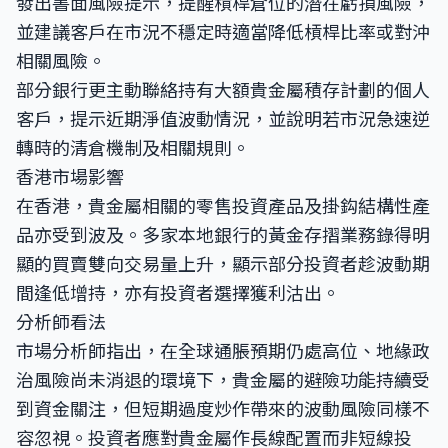
發出書面風險提示，提醒槓桿倉位的潛在虧損風險，
並建議客戶在市況不穩定時適當降低槓桿比率或對沖
相關風險。
部分銀行更主動聯絡持有大額貴金屬積存計劃的個人
客戶，提示近期淨值波動情況，並說明若市況急速逆
轉時的清倉機制及相關規則。
香港市場影響
在香港，貴金屬相關的零售投資產品及掛鈎結構性產
品亦受到波及。多家本地銀行的黃金存摺業務錄得明
顯的買賣雙向交易量上升，顯示部分投資者趁波動期
間逢低增持，亦有投資者選擇獲利沽出。
分析師看法
市場分析師指出，在全球通脹預期仍處高位、地緣政
治風險尚未消退的環境下，貴金屬的避險功能持續受
到資金關注，但短期過度炒作帶來的波動風險同樣不
容忽視。投資者應對貴金屬作長線配置而非短線投