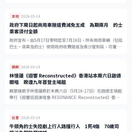
影響所致，預計惡劣天氣延伸至明日（15日），市民外出須做
好防雨準備。
本地
2026-05-14
政府下周日起商用車隧道費減免五成 為期兩月 的士
乘客須付全額
政府宣布，由5月17日零時起至7月16日，所有商用車輛（包括
巴士、貨車及的士）使用政府收費隧道及青沙管制區，可獲五
成隧道費減免，為期兩個月，惟的士乘客根據法例仍須向司機
支付全額隧道費。
娛樂
2026-05-14
林憶蓮《迴響 Reconstructed》香港站本周六日啟德
開唱 睽違九年首登主場館
殿堂級歌手林憶蓮將於本周六日（5月16-17日）在啟德主場館
舉行《迴響巡迴演唱會 RESONANCE: Reconstructed》香港
站，是她睽違九年再度在港開唱，亦是她首次踏上啟德主場館
的舞台。
社會
2026-05-14
牛頭角的士失控剷上行人路撞行人 1死4傷 70歲司