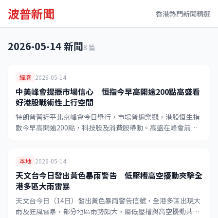
波普新聞
香港熱門新聞精選
2026-05-14 新聞
8 篇
經濟
2026-05-14
中美峰會提振市場信心 恒指今早高開逾200點高盛看
好港股戰術性上行空間
特朗普習近平北京峰會今日舉行，市場普遍樂觀，港股恒生指
數今早高開逾200點，科技股及消費股帶動。高盛在峰會前夕
發表報告，指中資股估值存在修復空間，戰術上看好港股後
市。
本地
2026-05-14
天文台今日發出黃色暴雨警告 低壓槽高空擾動夾擊全
港多區大雨雷暴
天文台今日（14日）發出黃色暴雨警告信號，全港多區出現大
雨及狂風雷暴，部分地區雨勢頗大，屬低壓槽與高空擾動共同