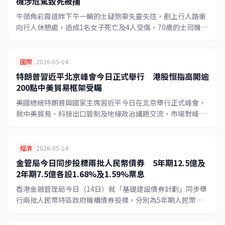
機涉危駕致死被捕
牛頭角彩霞道昨下午一輛的士疑煞車失靈失控，剷上行人路衝
向行人休憩處，造成1名女子死亡及4人受傷，70歲的士司機涉
嫌危險駕駛導致他人死亡被捕，警方正深入調查意外成因。
國際
2026-05-14
特朗普習近平北京峰會今日正式舉行 港股恒指高開逾
200點中美貿易框架受矚
美國總統特朗普與國家主席習近平今日在北京舉行正式峰會，
就中美貿易、科技出口管制及地緣政治議題交流，市場對峰會
成果普遍樂觀，港股恒生指數今早高開逾200點，各大行紛發
報告指港股存在向上空間。
經濟
2026-05-14
金管局今日同步投標兩批人民幣債券 5年期12.5億及
2年期7.5億各設1.68%及1.59%票息
香港金融管理局今日（14日）就「基礎建設債券計劃」同步舉
行兩批人民幣特區政府機構債券投標，分別為5年期人民幣
12.5億元（票息1.68%）及重開2年期人民幣7.5億元（票息
1.59%），合計投標總額達20億元人民幣。