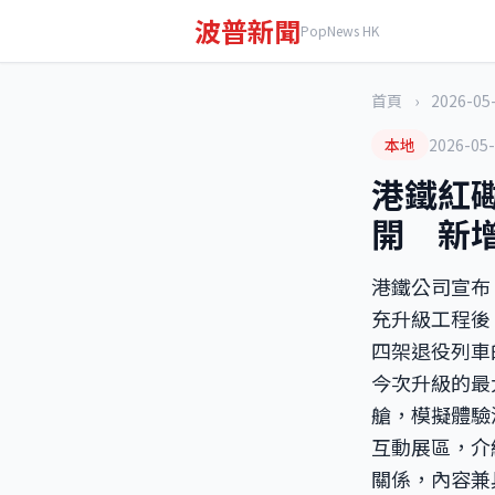
波普新聞
PopNews HK
首頁
›
2026-05
本地
2026-05
港鐵紅
開 新
港鐵公司宣布
充升級工程後
四架退役列車
今次升級的最
艙，模擬體驗
互動展區，介
關係，內容兼