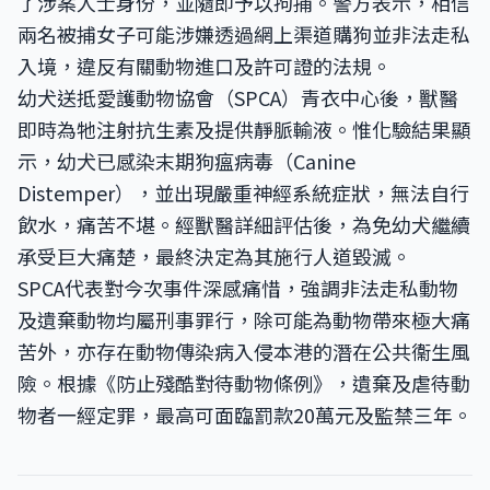
了涉案人士身份，並隨即予以拘捕。警方表示，相信
兩名被捕女子可能涉嫌透過網上渠道購狗並非法走私
入境，違反有關動物進口及許可證的法規。
幼犬送抵愛護動物協會（SPCA）青衣中心後，獸醫
即時為牠注射抗生素及提供靜脈輸液。惟化驗結果顯
示，幼犬已感染末期狗瘟病毒（Canine
Distemper），並出現嚴重神經系統症狀，無法自行
飲水，痛苦不堪。經獸醫詳細評估後，為免幼犬繼續
承受巨大痛楚，最終決定為其施行人道毀滅。
SPCA代表對今次事件深感痛惜，強調非法走私動物
及遺棄動物均屬刑事罪行，除可能為動物帶來極大痛
苦外，亦存在動物傳染病入侵本港的潛在公共衞生風
險。根據《防止殘酷對待動物條例》，遺棄及虐待動
物者一經定罪，最高可面臨罰款20萬元及監禁三年。