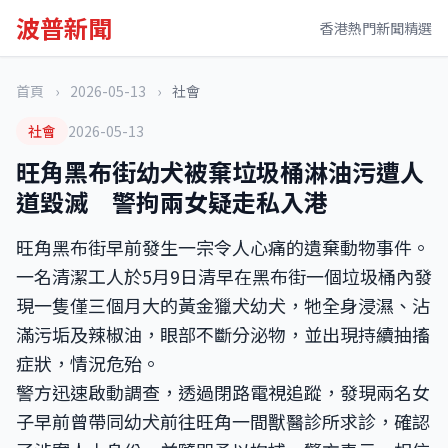
波普新聞
香港熱門新聞精選
首頁
›
2026-05-13
›
社會
社會
2026-05-13
旺角黑布街幼犬被棄垃圾桶淋油污遭人
道毀滅 警拘兩女疑走私入港
旺角黑布街早前發生一宗令人心痛的遺棄動物事件。
一名清潔工人於5月9日清早在黑布街一個垃圾桶內發
現一隻僅三個月大的黃金獵犬幼犬，牠全身浸濕、沾
滿污垢及辣椒油，眼部不斷分泌物，並出現持續抽搐
症狀，情況危殆。
警方迅速啟動調查，透過閉路電視追蹤，發現兩名女
子早前曾帶同幼犬前往旺角一間獸醫診所求診，確認