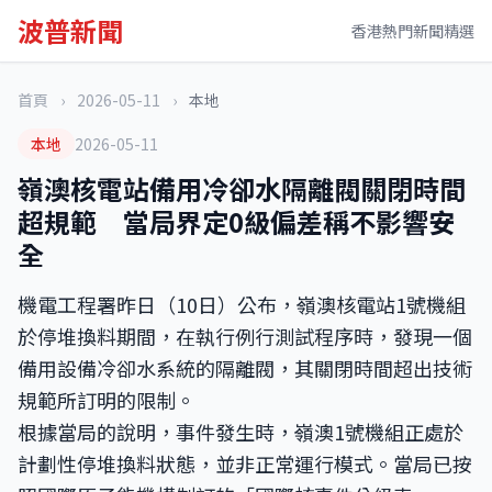
波普新聞
香港熱門新聞精選
首頁
›
2026-05-11
›
本地
本地
2026-05-11
嶺澳核電站備用冷卻水隔離閥關閉時間
超規範 當局界定0級偏差稱不影響安
全
機電工程署昨日（10日）公布，嶺澳核電站1號機組
於停堆換料期間，在執行例行測試程序時，發現一個
備用設備冷卻水系統的隔離閥，其關閉時間超出技術
規範所訂明的限制。
根據當局的說明，事件發生時，嶺澳1號機組正處於
計劃性停堆換料狀態，並非正常運行模式。當局已按