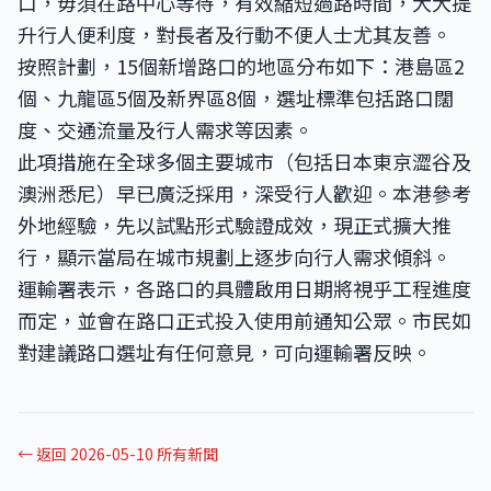
口，毋須在路中心等待，有效縮短過路時間，大大提
升行人便利度，對長者及行動不便人士尤其友善。
按照計劃，15個新增路口的地區分布如下：港島區2
個、九龍區5個及新界區8個，選址標準包括路口闊
度、交通流量及行人需求等因素。
此項措施在全球多個主要城市（包括日本東京澀谷及
澳洲悉尼）早已廣泛採用，深受行人歡迎。本港參考
外地經驗，先以試點形式驗證成效，現正式擴大推
行，顯示當局在城市規劃上逐步向行人需求傾斜。
運輸署表示，各路口的具體啟用日期將視乎工程進度
而定，並會在路口正式投入使用前通知公眾。市民如
對建議路口選址有任何意見，可向運輸署反映。
← 返回 2026-05-10 所有新聞