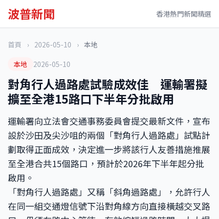
波普新聞
香港熱門新聞精選
首頁
›
2026-05-10
›
本地
本地
2026-05-10
對角行人過路處試驗成效佳 運輸署擬
擴至全港15路口下半年分批啟用
運輸署向立法會交通事務委員會提交最新文件，宣布
設於沙田及尖沙咀的兩個「對角行人過路處」試點計
劃取得正面成效，決定進一步將該行人友善措施推展
至全港合共15個路口，預計於2026年下半年起分批
啟用。
「對角行人過路處」又稱「斜角過路處」，允許行人
在同一組交通燈信號下沿對角線方向直接橫越交叉路