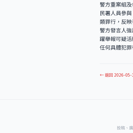
警方重案組及
民署人員參與
類罪行，反映
警方發言人強
躍舉報可疑活
任何具體犯罪
← 返回 2026-05
投稿、廣告及