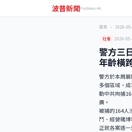
波普新聞
PopNews HK
首頁
›
2026-05
社會
2026-05
警方三日
年齡橫跨
警方於本周展
多個區域，成
動中共拘捕1
廣。
被捕的164
鬥、經營賭博
正就各案逐一