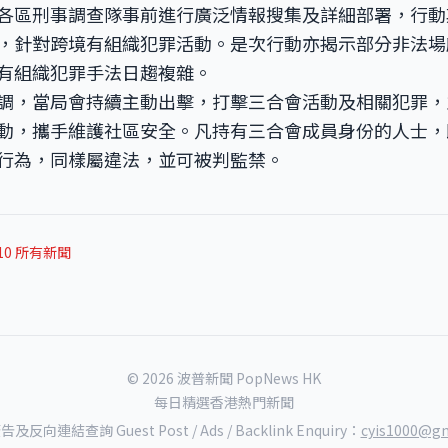
各區刑事調查隊事前進行廣泛情報搜集及詳細部署，行動
，針對跨境有組織犯罪活動。是次行動亦揭示部分非法場
有組織犯罪手法日趨複雜。
調，當局會持續主動出擊，打擊三合會活動及相關犯罪，
動，攜手維護社區安全。凡持有三合會成員身份的人士，
行為，同樣屬違法，並可被判監禁。
-10 所有新聞
© 2026 波普新聞 PopNews HK
每日精選香港熱門新聞
反向連結查詢 Guest Post / Ads / Backlink Enquiry：
cyis1000@gm