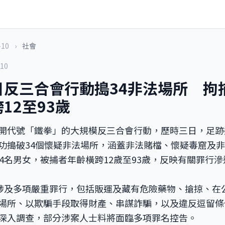
-10
›
社會
-10
反三合會行動搗34非法場所 拘捕
12至93歲
開代號「鐵拳」的大規模反三合會行動，歷時三日，足跡
功搗破34個懷疑非法場所，涵蓋非法賭檔、懷疑毒窟及
64名男女，被捕者年齡橫跨12歲至93歲，反映有關罪行
人涉及多項嚴重罪行，包括販運及藏有危險藥物、搶掠、在
場所、以欺騙手段取得財產、串謀詐騙，以及違反逗留條
深入調查，部分涉案人士料將面臨多項罪名控告。