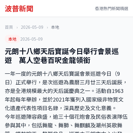
波普新聞
香港熱門新聞精選
首頁
›
2026-05-09
›
本地
本地
2026-05-09
元朗十八鄉天后寶誕今日舉行會景巡
遊 萬人空巷百呎金龍領銜
一年一度的元朗十八鄉天后寶誕會景巡遊今日（9
日）正式舉行，是次巡遊為農曆三月廿三天后誕辰，
亦是全港規模最大的天后誕慶典之一。活動自1963
年起每年舉辦，並於2021年獲列入國家級非物質文
化遺產代表性項目名錄，深具歷史及文化意義。
今年巡遊陣容鼎盛，逾三十個花炮會及民俗表演隊伍
參與其中，包括舞龍、舞獅、舞麒麟及潮州英歌舞