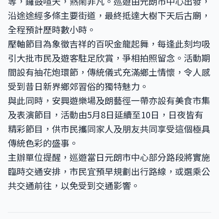
等，鑼鼓喧天，熱鬧非凡。巡遊由元朗市中心出發，
沿途途經多條主要街道，最終抵達大樹下天后古廟，
全程預計歷時數小時。
壓軸節目為象徵吉祥的百呎金龍起舞，每逢此刻均吸
引大批市民及遊客駐足欣賞，爭相拍照留念。活動期
間設有抽花炮環節，傳統儀式充滿鄉土情懷，令人感
受到昔日新界鄉郊習俗的獨特魅力。
與此同時，安興遊樂場及朗藝徑一帶亦設有美食市集
及表演節目，活動由5月8日延續至10日，日夜皆有
精彩節目，供市民攜同家人及朋友共同享受這個極具
傳統色彩的盛事。
主辦單位提醒，巡遊當日元朗市中心部分路段將實施
臨時交通安排，市民宜預早規劃出行路線，或選乘公
共交通前往，以免受到交通影響。