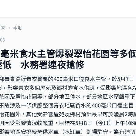
-08
›
本地
-08
00毫米食水主管爆裂翠怡花園等多
壓低 水務署連夜搶修
鄉事會路近青衣警署的400毫米口徑食水主管，於5月7
裂，影響青衣多個屋苑及鄉村的食水供應，受影響地區包
花園及翠怡花園等，部分地區停水，部分地區水壓嚴重下
事故涉及一條供應整個青衣地區食水的400毫米口徑主管
怡花園外，其他受影響屋苑及鄉村預計最早可於凌晨2時
則因受影響情況較嚴重，目標在5月8日（今日）上午10
影響地區安排緊急供水車（水缸車）到場駐守，為有迫切