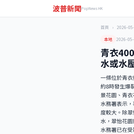
波普新聞
PopNews HK
首頁
›
2026-05
本地
2026-05
青衣4
水或水
一條位於青衣
約8時發生爆
景花園、青衣
水務署表示，
度較大。除翠
水，翠怡花園
水務署已在受