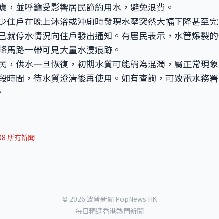
應，並呼籲受影響居民節約用水，避免浪費。
少住戶在晚上沐浴或沖廁時發現水壓突然大幅下降甚至完
已就停水情況向住戶發出通知。有居民表示，水管爆裂的
條馬路一帶可見大量水浸痕跡。
民，供水一旦恢復，初期水質可能稍為混濁，屬正常現象
段時間，待水質澄清後再使用。如有查詢，可致電水務署
。
-08 所有新聞
© 2026 波普新聞 PopNews HK
每日精選香港熱門新聞