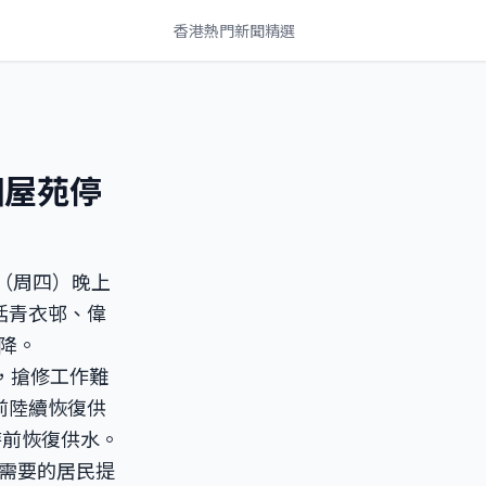
香港熱門新聞精選
個屋苑停
日（周四）晚上
括青衣邨、偉
降。
，搶修工作難
前陸續恢復供
時前恢復供水。
需要的居民提