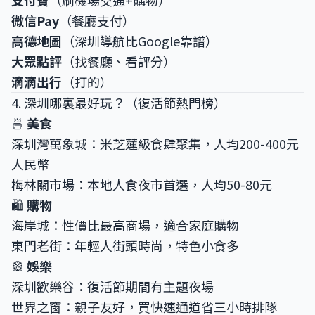
支付寶
（刷機場交通+購物）
微信Pay
（餐廳支付）
高德地圖
（深圳導航比Google靠譜）
大眾點評
（找餐廳、看評分）
滴滴出行
（打的）
4. 深圳哪裏最好玩？（復活節熱門榜）
🍜
美食
深圳灣萬象城：米芝蓮級食肆聚集，人均200-400元
人民幣
梅林關市場：本地人食夜市首選，人均50-80元
🛍️
購物
海岸城：性價比最高商場，適合家庭購物
東門老街：年輕人街頭時尚，特色小食多
🎡
娛樂
深圳歡樂谷：復活節期間有主題夜場
世界之窗：親子友好，買快速通道省三小時排隊