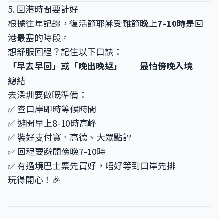
5. 回港時間要計好
根據往年記錄，復活節耶穌受難節
晚上7-10時
是回
港最塞的時段。
想舒服回程？記住以下口訣：
「早去早回」或「晚出晚返」——最怕傍晚入境
總結
去深圳要做嘅準備：
✅ 查口岸即時等候時間
✅ 避開早上8-10時高峰
✅ 裝好支付寶、高德、大眾點評
✅ 回程要避開傍晚7-10時
✅ 有過境巴士票先買好，唔好等到口岸先排
玩得開心！🎉