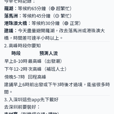
今早七時記錄：
羅湖
：等候約65分鐘（🔴 超繁忙）
落馬洲
：等候約45分鐘（🟡 繁忙）
港珠澳大橋
：等候約30分鐘（🟢 正常）
建議
：今天盡量避開羅湖，改去落馬洲或港珠澳大
橋，時間差可達半小時以上。
2. 高峰時段你要知
時段
預測人流
早上8-10時
最高峰（出發潮）
下午12-2時
次高峰（補班人士）
傍晚5-7時
回程高峰
建議早上6時前出發或下午3時後才過境，能省很多時
間。
3. 入深圳這些app先下載好
去深圳前要裝好：